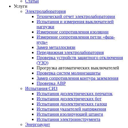
Статьи
Услуги
Электролаборатория
Технический отчет электролаборатории
Испытания и измерения выключателей
нагрузки
Измерение сопротивления изоляции
Измерение сопротивления петли «фаза-
нуль»
Замер металлосвязи
Передвижная электролаборатория
Проверка устройств защитного отключения
(УЗО)
Прогрузка автоматических выключателей
Проверка систем молниезащиты
Замер сопротивления контура заземления
Проверка АВР
Испытания СИЗ
Испытания диэлектрических перчаток
Испытания диэлектрических бот
Испытания диэлектрических галош
Испытания указателей напряжения
Испытания изолирующей штанги
Испытания электроинструмента
Энергоаудит